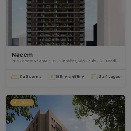
Naeem
Rua Capote Valente, 989 - Pinheiros, São Paulo - SP, Brasil
3 a 5
dorms
189m² a 498m²
3 a 4
vagas
Em Obras