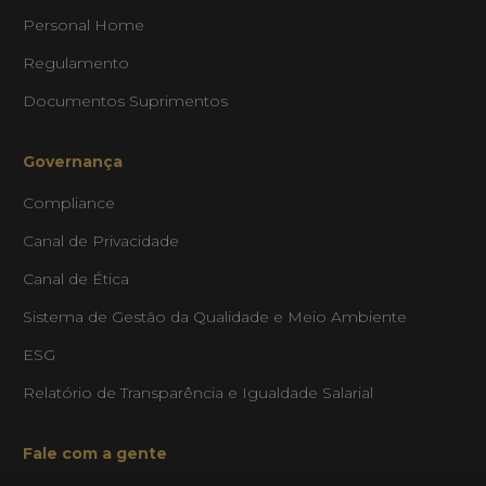
Personal Home
Regulamento
Documentos Suprimentos
Governança
Compliance
texto
Canal de Privacidade
Canal de Ética
exto
Sistema de Gestão da Qualidade e Meio Ambiente
espaçamento de texto
ESG
espaçamento de texto
Relatório de Transparência e Igualdade Salarial
ltura da linha
Fale com a gente
tura da linha