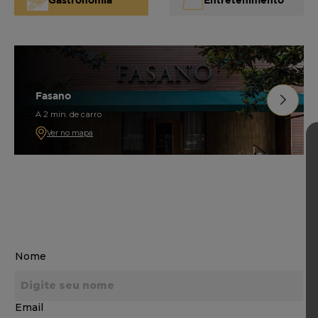
Fasano
A 2 min. de carro
Ver no mapa
Nome
Email