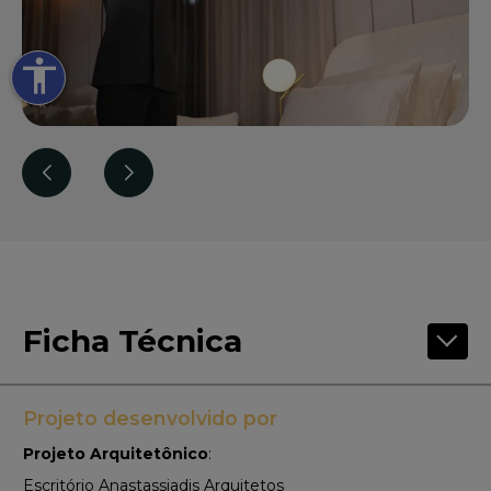
accessibility
Ficha Técnica
Projeto desenvolvido por
Projeto Arquitetônico
:
Escritório Anastassiadis Arquitetos