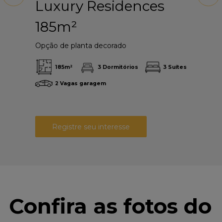
e
Luxury Residences
L
185m²
co
Opção de planta decorado
Opç
tório
185
m²
3
Dormitórios
3
Suítes
2
Vagas garagem
Registre seu interesse
Confira as fotos do