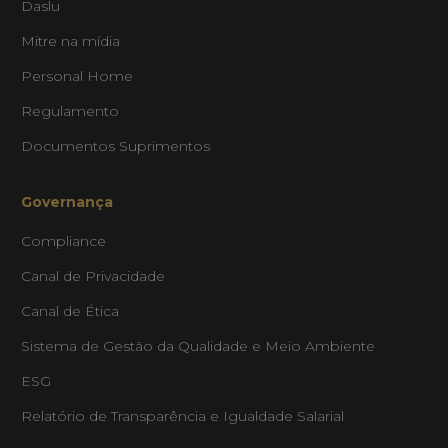
Daslu
Mitre na mídia
Personal Home
Regulamento
Documentos Suprimentos
Governança
Compliance
texto
Canal de Privacidade
Canal de Ética
exto
Sistema de Gestão da Qualidade e Meio Ambiente
espaçamento de texto
ESG
espaçamento de texto
Relatório de Transparência e Igualdade Salarial
ltura da linha