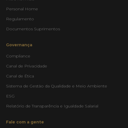
Personal Home
Regulamento
Documentos Suprimentos
Governança
Compliance
texto
Canal de Privacidade
Canal de Ética
exto
Sistema de Gestão da Qualidade e Meio Ambiente
espaçamento de texto
ESG
espaçamento de texto
Relatório de Transparência e Igualdade Salarial
ltura da linha
Fale com a gente
tura da linha