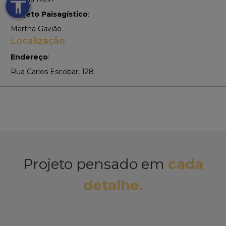
accessibility
Projeto Paisagístico
:
Martha Gavião
Localização
Endereço
:
Rua Carlos Escobar, 128
Projeto pensado em
cada
detalhe.