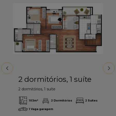
e
2 dormitórios, 1 suíte
2
2 dormitórios, 1 suíte
2 d
103
m²
2
Dormitórios
2
Suítes
agem
1
Vaga garagem