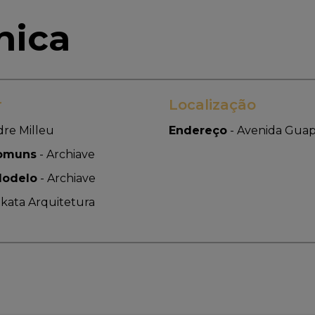
nica
r
Localização
re Milleu
Endereço
-
Avenida Guapi
comuns
-
Archiave
Modelo
-
Archiave
kata Arquitetura