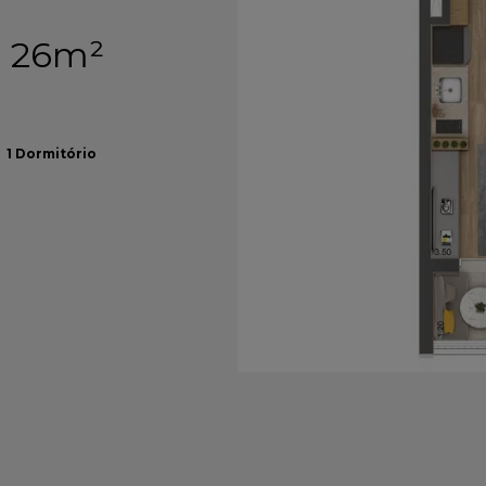
- 26m²
1
Dormitório