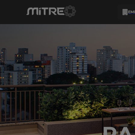
EM
RA