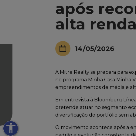
após reco
alta rend
14/05/2026
A Mitre Realty se prepara para e
no programa Minha Casa Minha V
empreendimentos de média e alt
Em entrevista à Bloomberg Línea
pretende atuar no segmento econ
diversificação do portfólio sem 
accessibility
O movimento acontece após a em
padrão e evolução consistente de