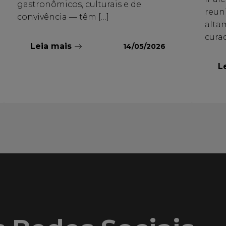
gastronômicos, culturais e de
reun
convivência — têm […]
alta
curad
Leia mais
14/05/2026
L