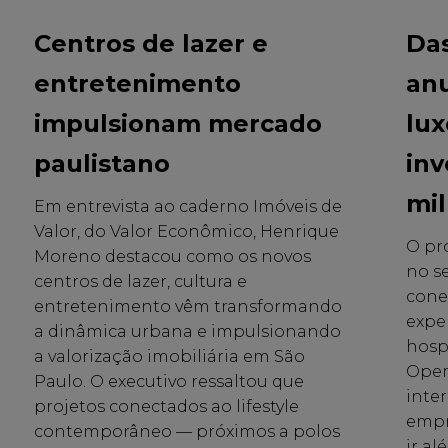
Centros de lazer e
Das
entretenimento
anu
impulsionam mercado
lux
paulistano
inv
mi
Em entrevista ao caderno Imóveis de
Valor, do Valor Econômico, Henrique
O pr
Moreno destacou como os novos
no s
centros de lazer, cultura e
cone
entretenimento vêm transformando
expe
a dinâmica urbana e impulsionando
hospi
a valorização imobiliária em São
Oper
Paulo. O executivo ressaltou que
inter
projetos conectados ao lifestyle
empr
contemporâneo — próximos a polos
ir a