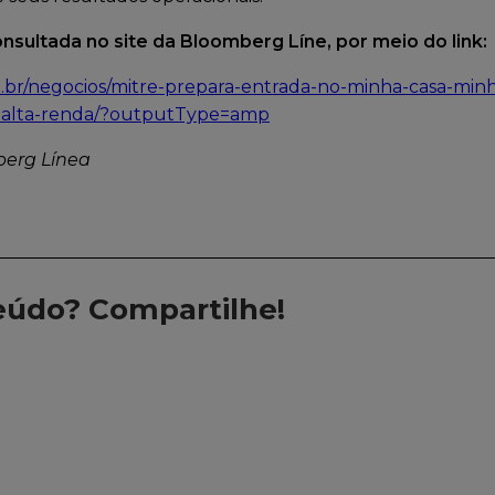
sultada no site da Bloomberg Líne, por meio do link:
.br/negocios/mitre-prepara-entrada-no-minha-casa-min
a-alta-renda/?outputType=amp
erg Línea
eúdo? Compartilhe!