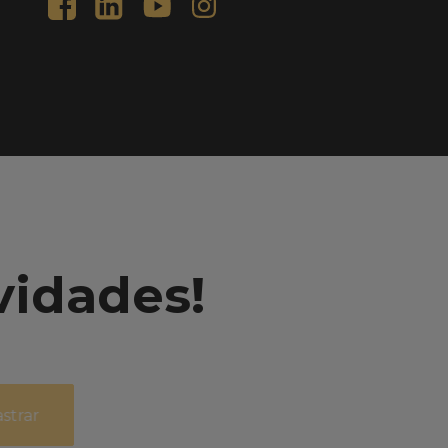
vidades!
strar